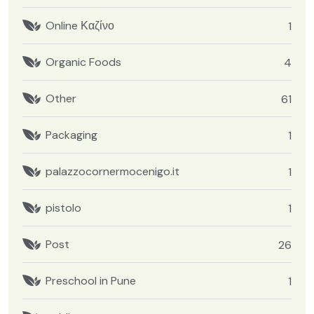
Online Καζίνο
1
Organic Foods
4
Other
61
Packaging
1
palazzocornermocenigo.it
1
pistolo
1
Post
26
Preschool in Pune
1