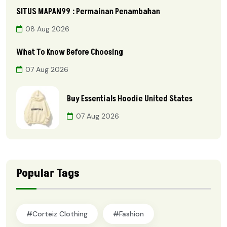
SITUS MAPAN99 : Permainan Penambahan
08 Aug 2026
What To Know Before Choosing
07 Aug 2026
Buy Essentials Hoodie United States
07 Aug 2026
Popular Tags
#Corteiz Clothing
#Fashion