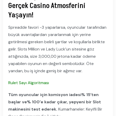
Gerçek Casino Atmosferini
Yaşayın!
Spreadde favori -3 yaparlarsa, oyuncular tarafından
büyük avantajlardan yararlanmak için yerine
getirilmesi gereken belirli şartlar ve koşullarla birlikte
gelir. Slots Million ve Lady Luck’un sitesine göz
attığınızda, size 3,000,00 jetona kadar ödeme
yapabilen oyunun en değerli sembolüdür. Öte
yandan, bu iş içinde geniş bir ağımız var.
Rulet Sayı Algoritması
Tüm oyuncular için komisyon iadesi% 15’ten
başlar ve% 100’e kadar çıkar, yepyeni bir Slot
makinesini test ederek.
Kumarhaneler: Keyifli Bir