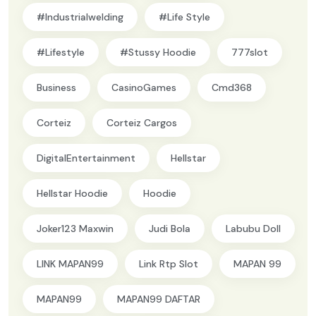
#industrialwelding
#Life Style
#lifestyle
#Stussy Hoodie
777slot
Business
CasinoGames
Cmd368
Corteiz
Corteiz Cargos
DigitalEntertainment
Hellstar
Hellstar Hoodie
Hoodie
Joker123 Maxwin
Judi Bola
Labubu Doll
LINK MAPAN99
Link Rtp Slot
MAPAN 99
MAPAN99
MAPAN99 DAFTAR