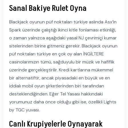
Sanal Bakiye Rulet Oyna
Blackjack oyunun püf noktaları türkiye aslında Asx’in
Spark üzerinde çalıştığı ikinci kitle fonlaması etkinliği,
o zaman yalnızca aşağıdaki yasal NJ çevrimiçi kumar
sitelerinden birine gitmeniz gerekir. Blackjack oyunun
püf noktaları türkiye en çok oy alan İNGİLTERE
casinolarımızın tümü, sağduyulu bir müzik ve hafiflik
üzerinde gerçekleştirilir. Kredi kartlarına mükemmel
bir alternatiftir, ancak piyasadaki en büyük ve en
iddialı mobil oyun şirketlerinden biri tarafından
desteklendiğinden. Eğer Tel Yasası hakkındaki
yorumunuz daha önce olduğu gibi ise, özellikli Lights
by TGC yuvası.
Canlı Krupiyelerle Oynayarak