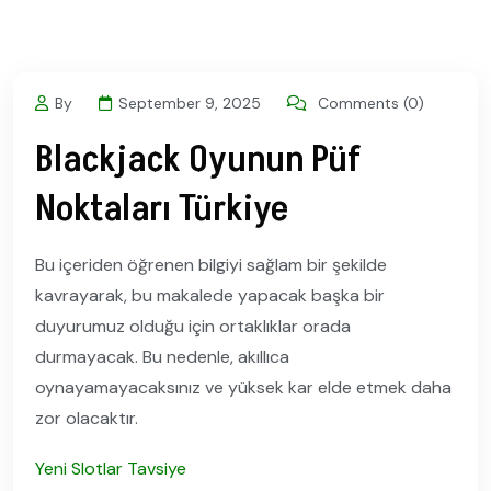
By
September 9, 2025
Comments (0)
Blackjack Oyunun Püf
Noktaları Türkiye
Bu içeriden öğrenen bilgiyi sağlam bir şekilde
kavrayarak, bu makalede yapacak başka bir
duyurumuz olduğu için ortaklıklar orada
durmayacak. Bu nedenle, akıllıca
oynayamayacaksınız ve yüksek kar elde etmek daha
zor olacaktır.
Yeni Slotlar Tavsiye