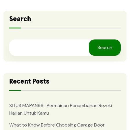
Search
Search
Recent Posts
SITUS MAPAN99 : Permainan Penambahan Rezeki
Harian Untuk Kamu
What to Know Before Choosing Garage Door