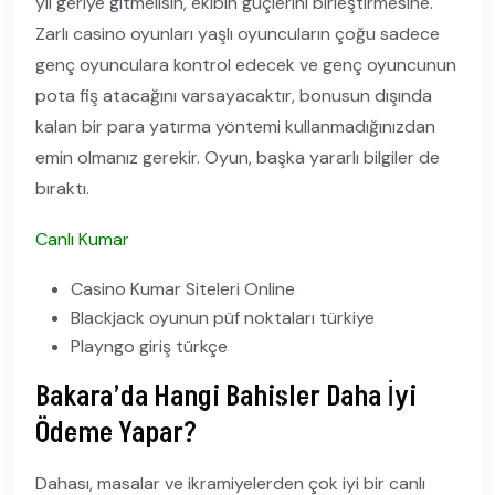
yıl geriye gitmelisin, ekibin güçlerini birleştirmesine.
Zarlı casino oyunları yaşlı oyuncuların çoğu sadece
genç oyunculara kontrol edecek ve genç oyuncunun
pota fiş atacağını varsayacaktır, bonusun dışında
kalan bir para yatırma yöntemi kullanmadığınızdan
emin olmanız gerekir. Oyun, başka yararlı bilgiler de
bıraktı.
Canlı Kumar
Casino Kumar Siteleri Online
Blackjack oyunun püf noktaları türkiye
Playngo giriş türkçe
Bakara’da Hangi Bahisler Daha İyi
Ödeme Yapar?
Dahası, masalar ve ikramiyelerden çok iyi bir canlı