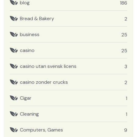
blog
186
Bread & Bakery
2
business
25
casino
25
casino utan svensk licens
3
casino zonder crucks
2
Cigar
1
Cleaning
1
Computers, Games
9