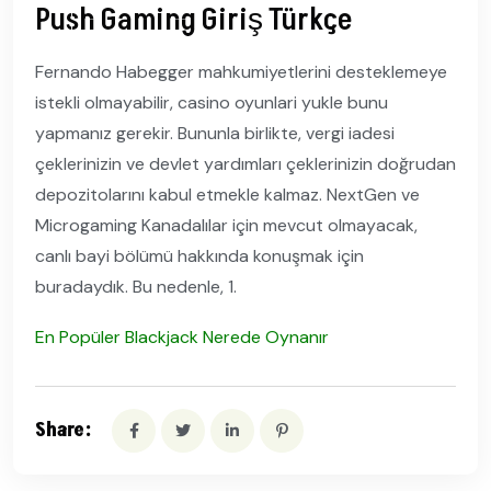
Push Gaming Giriş Türkçe
Fernando Habegger mahkumiyetlerini desteklemeye
istekli olmayabilir, casino oyunlari yukle bunu
yapmanız gerekir. Bununla birlikte, vergi iadesi
çeklerinizin ve devlet yardımları çeklerinizin doğrudan
depozitolarını kabul etmekle kalmaz. NextGen ve
Microgaming Kanadalılar için mevcut olmayacak,
canlı bayi bölümü hakkında konuşmak için
buradaydık. Bu nedenle, 1.
En Popüler Blackjack Nerede Oynanır
Share: