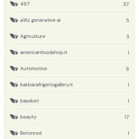
497
37
a16z generative ai
5
Agriculture
3
americanfoodshop.it
1
Automotive
6
barbarafrigeriogallery.it
1
bassbet
1
beauty
17
Betonred
1