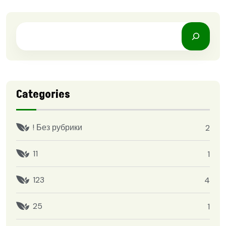
Categories
! Без рубрики
2
11
1
123
4
25
1