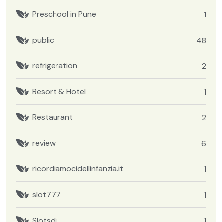
Preschool in Pune
1
public
48
refrigeration
2
Resort & Hotel
1
Restaurant
2
review
6
ricordiamocidellinfanzia.it
1
slot777
1
Slotsdj
1