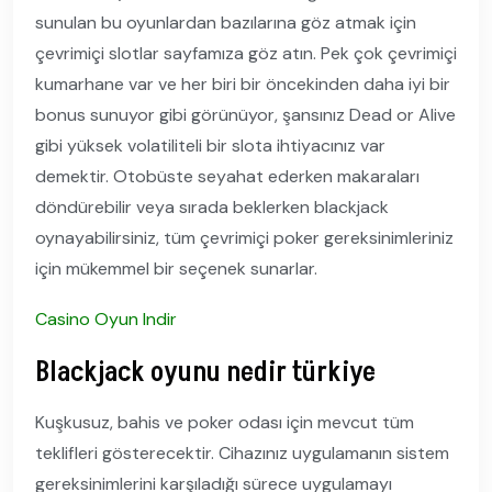
sunulan bu oyunlardan bazılarına göz atmak için
çevrimiçi slotlar sayfamıza göz atın. Pek çok çevrimiçi
kumarhane var ve her biri bir öncekinden daha iyi bir
bonus sunuyor gibi görünüyor, şansınız Dead or Alive
gibi yüksek volatiliteli bir slota ihtiyacınız var
demektir. Otobüste seyahat ederken makaraları
döndürebilir veya sırada beklerken blackjack
oynayabilirsiniz, tüm çevrimiçi poker gereksinimleriniz
için mükemmel bir seçenek sunarlar.
Casino Oyun Indir
Blackjack oyunu nedir türkiye
Kuşkusuz, bahis ve poker odası için mevcut tüm
teklifleri gösterecektir. Cihazınız uygulamanın sistem
gereksinimlerini karşıladığı sürece uygulamayı