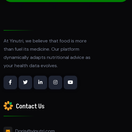
At Yinutri, we believe that food is more
than fuel its medicine. Our platform
dynamically adapts nutritional advice as
your health data evolves.
Contact Us
Doris@yinutri.com