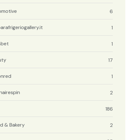
omotive
6
arafrigeriogallery.it
1
sbet
1
uty
17
onred
1
onairespin
2
186
d & Bakery
2