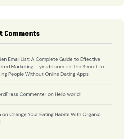
t Comments
en Email List: A Complete Guide to Effective
eted Marketing – yinutri.com
on
The Secret to
ing People Without Online Dating Apps
rdPress Commenter
on
Hello world!
n
on
Change Your Eating Habits With Organic
d