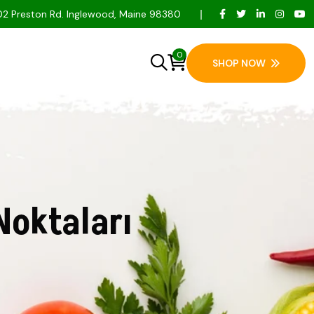
2 Preston Rd. Inglewood, Maine 98380
0
SHOP NOW
Noktaları