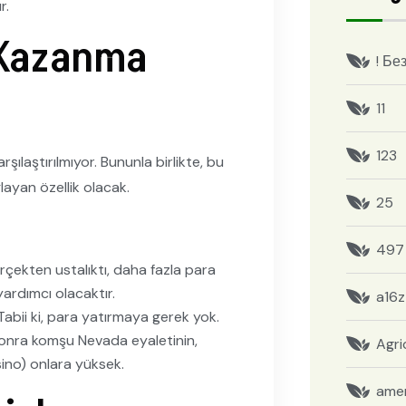
r.
1 Kazanma
! Бе
11
123
arşılaştırılmıyor. Bununla birlikte, bu
layan özellik olacak.
25
497
ekten ustalıktı, daha fazla para
ardımcı olacaktır.
a16z
abii ki, para yatırmaya gerek yok.
nra komşu Nevada eyaletinin,
Agri
sino) onlara yüksek.
amer