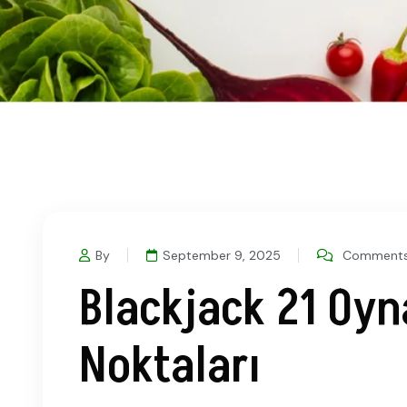
By
September 9, 2025
Comments
Blackjack 21 Oy
Noktaları