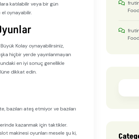
fruti
ra katılabilir veya bir gün
Foo
el oynayabilir.
Oyunlar
fruti
Foo
üyük Kolay oynayabilirsiniz,
şka hiçbir yerde yayınlanmayan
undaki en iyi sonuç genellikle
lüne dikkat edin.
te, bazıları ateş etmiyor ve bazıları
erinde kazanmak için taktikler.
lot makinesi oyunları mesele şu ki,
Categ