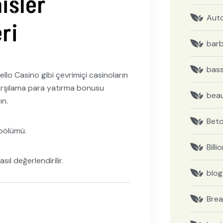
isler
Aut
ri
barb
bas
lo Casino gibi çevrimiçi casinoların
arşılama para yatırma bonusu
bea
ın.
Bet
 bölümü.
Billi
sıl değerlendirilir.
blog
Brea