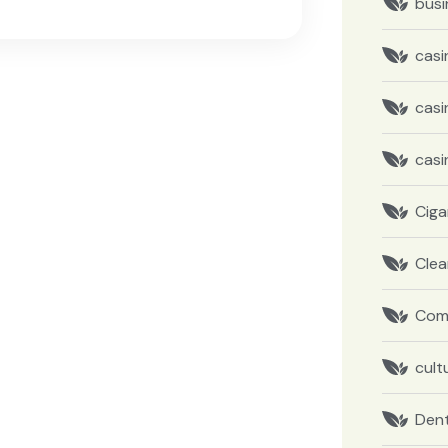
busi
casi
casi
casi
Ciga
Clea
Com
cult
Dent