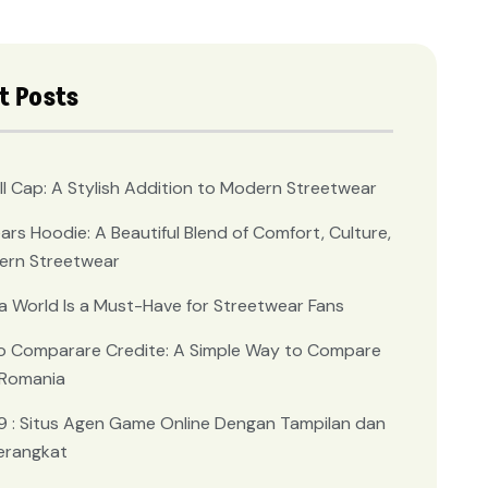
t Posts
ll Cap: A Stylish Addition to Modern Streetwear
ars Hoodie: A Beautiful Blend of Comfort, Culture,
ern Streetwear
 World Is a Must-Have for Streetwear Fans
o Comparare Credite: A Simple Way to Compare
 Romania
: Situs Agen Game Online Dengan Tampilan dan
erangkat