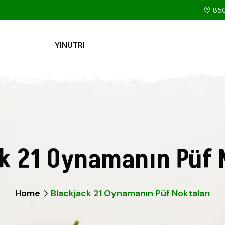
850
YINUTRI
k 21 Oynamanın Püf 
Home
Blackjack 21 Oynamanın Püf Noktaları