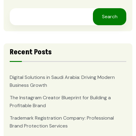
Search
Recent Posts
Digital Solutions in Saudi Arabia: Driving Modern
Business Growth
The Instagram Creator Blueprint for Building a
Profitable Brand
Trademark Registration Company: Professional
Brand Protection Services