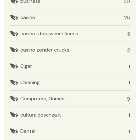
business
30
casino
25
casino utan svensk licens
3
casino zonder crucks
2
Cigar
1
Cleaning
1
Computers, Games
9
cultura.cosenza.it
1
Dental
1