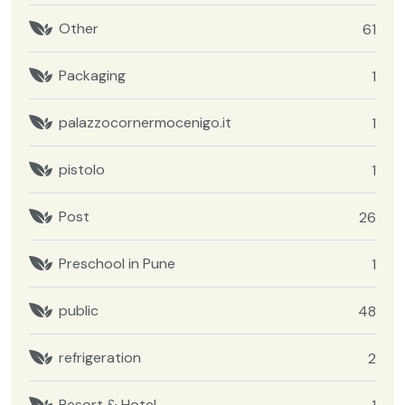
Other
61
Packaging
1
palazzocornermocenigo.it
1
pistolo
1
Post
26
Preschool in Pune
1
public
48
refrigeration
2
Resort & Hotel