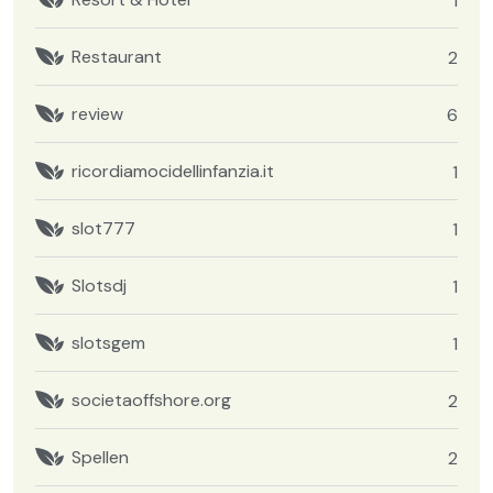
1
Restaurant
2
review
6
ricordiamocidellinfanzia.it
1
slot777
1
Slotsdj
1
slotsgem
1
societaoffshore.org
2
Spellen
2