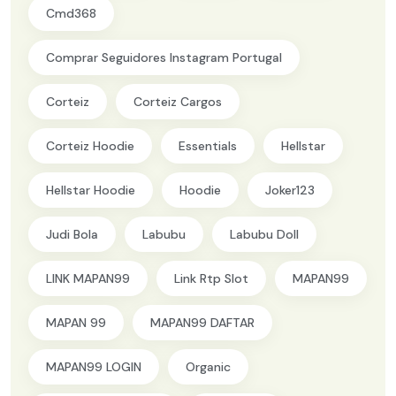
Cmd368
Comprar Seguidores Instagram Portugal
Corteiz
Corteiz Cargos
Corteiz Hoodie
Essentials
Hellstar
Hellstar Hoodie
Hoodie
Joker123
Judi Bola
Labubu
Labubu Doll
LINK MAPAN99
Link Rtp Slot
MAPAN99
MAPAN 99
MAPAN99 DAFTAR
MAPAN99 LOGIN
Organic