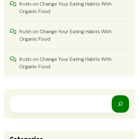
frutin
on
Change Your Eating Habits With
Organic Food
frutin
on
Change Your Eating Habits With
Organic Food
frutin
on
Change Your Eating Habits With
Organic Food