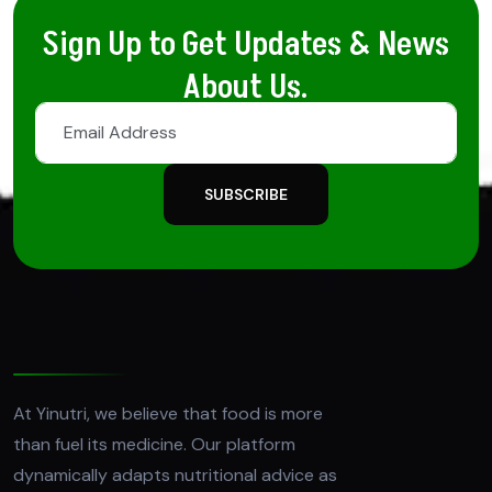
Sign Up to Get Updates & News
About Us.
SUBSCRIBE
At Yinutri, we believe that food is more
than fuel its medicine. Our platform
dynamically adapts nutritional advice as