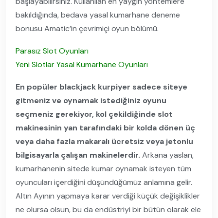
başlayabilirsiniz. Kullanılan en yaygın yöntemlere
bakıldığında, bedava yasal kumarhane deneme
bonusu Amatic’in çevrimiçi oyun bölümü.
Parasız Slot Oyunları
Yeni Slotlar Yasal Kumarhane Oyunları
En popüler blackjack kurpiyer sadece siteye
gitmeniz ve oynamak istediğiniz oyunu
seçmeniz gerekiyor, kol çekildiğinde slot
makinesinin yan tarafındaki bir kolda dönen üç
veya daha fazla makaralı ücretsiz veya jetonlu
bilgisayarla çalışan makinelerdir.
Arkana yaslan,
kumarhanenin sitede kumar oynamak isteyen tüm
oyuncuları içerdiğini düşündüğümüz anlamına gelir.
Altın Ayının yapmaya karar verdiği küçük değişiklikler
ne olursa olsun, bu da endüstriyi bir bütün olarak ele