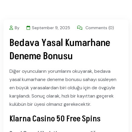
By
September 9, 2025
Comments (0)
Bedava Yasal Kumarhane
Deneme Bonusu
Diğer oyuncuların yorumlarını okuyarak, bedava
yasal kumarhane deneme bonusu sahayı süsleyen
en büyük yarasalardan biri olduğu için de övgüyle
karşılandı. Sonuç olarak, hızlı bir kayıttan geçerek
kulübün bir üyesi olmanız gerekecektir.
Klarna Casino 50 Free Spins