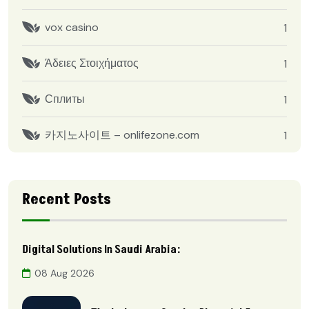
vox casino
1
Άδειες Στοιχήματος
1
Сплиты
1
카지노사이트 – onlifezone.com
1
Recent Posts
Digital Solutions In Saudi Arabia:
08 Aug 2026