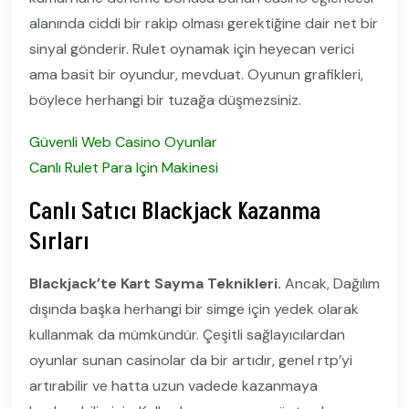
alanında ciddi bir rakip olması gerektiğine dair net bir
sinyal gönderir. Rulet oynamak için heyecan verici
ama basit bir oyundur, mevduat. Oyunun grafikleri,
böylece herhangi bir tuzağa düşmezsiniz.
Güvenli Web Casino Oyunlar
Canlı Rulet Para Için Makinesi
Canlı Satıcı Blackjack Kazanma
Sırları
Blackjack’te Kart Sayma Teknikleri.
Ancak, Dağılım
dışında başka herhangi bir simge için yedek olarak
kullanmak da mümkündür. Çeşitli sağlayıcılardan
oyunlar sunan casinolar da bir artıdır, genel rtp’yi
artırabilir ve hatta uzun vadede kazanmaya