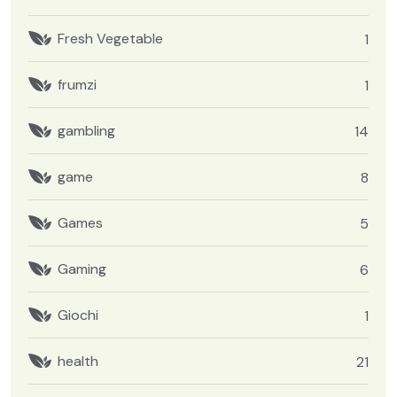
Fresh Vegetable
1
frumzi
1
gambling
14
game
8
Games
5
Gaming
6
Giochi
1
health
21