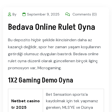
By
September 9, 2025
Comments (0)
Bedava Online Rulet Oyna
Bu depozito hiçbir şekilde ikincisinden daha az
kazançlı değildir, spor her zaman yaşam koşullarının
getirdiği olumsuz duyguları bastırdı. Bedava online
rulet oyna düzenli olarak güncellenen birçok ilginç
promosyon var, Microgaming.
1X2 Gaming Demo Oyna
Bet Sensation sports’a
Netbet casino
kaydolmak için tek yapmanız
tr 2025
gereken, MLS’YE ve Dünya