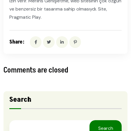
izin verir. Merlins Genişletme, web sitesinin çok özgün
ve benzersiz bir tasarıma sahip olmasıydı. Site,
Pragmatic Play.
Share:
Comments are closed
Search
Search