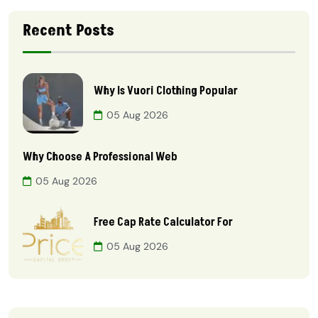
Recent Posts
Why Is Vuori Clothing Popular
05 Aug 2026
Why Choose A Professional Web
05 Aug 2026
Free Cap Rate Calculator For
05 Aug 2026