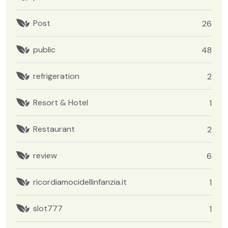
Post
26
public
48
refrigeration
2
Resort & Hotel
1
Restaurant
2
review
6
ricordiamocidellinfanzia.it
1
slot777
1