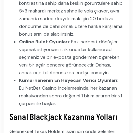
kontrastına sahip daha keskin görüntülere sahip
5×3 makaralı merkez sahne ile yola çıkıyor, aynı
zamanda sadece kaydolmak için 20 bedava
döndürme de dahil olmak üzere harika karşılama
bonuslarını da alabilirsiniz.
Online Rulet Oyunları
:
Bazı serbest dönüşler
yapmak istiyorsanız, ilk önce bir kullanıcı adı
seçmeniz ve bir e-posta göndermeniz gereken
yeni bir açılır pencere görünecektir. Dahası,
ancak cep telefonunuzda endişelenmeyin.
Kumarhanenin En Heyecan Verici Oyunları
:
Bu NetBet Casino incelemesinde, her kazanan
reaksiyondan sonra değerini 1 birim artıran bir x1
çarpanı ile başlar.
Sanal Blackjack Kazanma Yolları
Geleneksel Texas Holdem, sizin için önde gelenleri