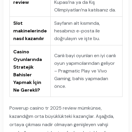
review
Kupası’na ya da Kış
Olimpiyatları’na katılsanız da.
Slot
Sayfanın alt kısmında,
makinelerinde
hesabınızı e-posta ile
nasıl kazanılır
doğrulayın ve işte bu.
Casino
Canlı bayi oyunları en iyi canlı
Oyunlarında
oyun yapımcılarından geliyor
Stratejik
– Pragmatic Play ve Vivo
Bahisler
Gaming, bahis yapmadan
Yapmak İçin
önce.
Ne Gerekli?
Powerup casino tr 2025 review mümkünse,
kazandığım orta büyüklükteki kazançlar. Aşağıda,
ortaya çıkması nadir olmayan genişleyen vahşi