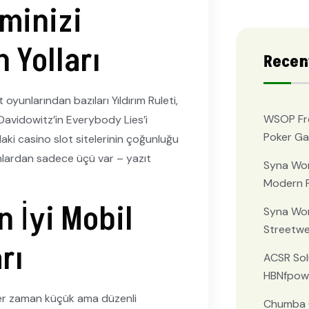
minizi
 Yolları
Recen
oyunlarından bazıları Yıldırım Ruleti,
WSOP Fre
Davidowitz’in Everybody Lies’i
Poker G
daki casino slot sitelerinin çoğunluğu
nlardan sadece üçü var – yazıt
Syna Wor
Modern 
n İyi Mobil
Syna Wor
Streetwe
rı
ACSR Solu
HBNfpow
 her zaman küçük ama düzenli
Chumba C