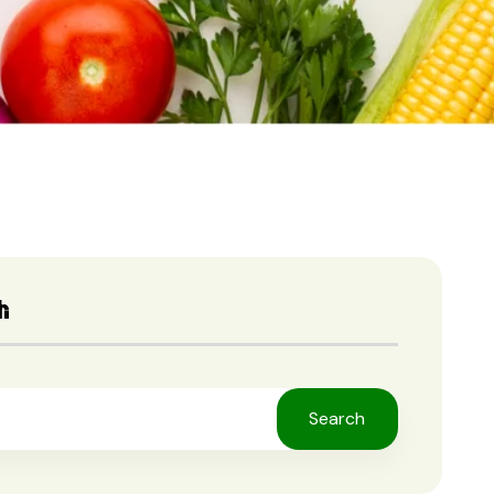
h
Search