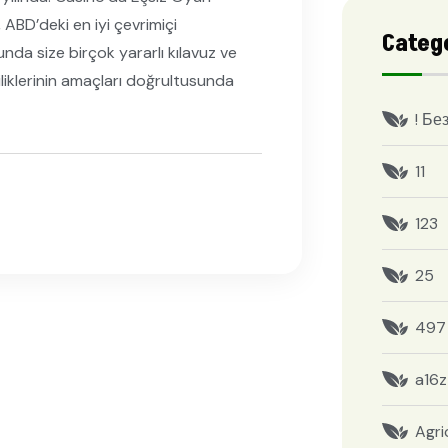
 ABD’deki en iyi çevrimiçi
Categ
da size birçok yararlı kılavuz ve
iliklerinin amaçları doğrultusunda
! Бе
11
123
25
497
a16z
Agri