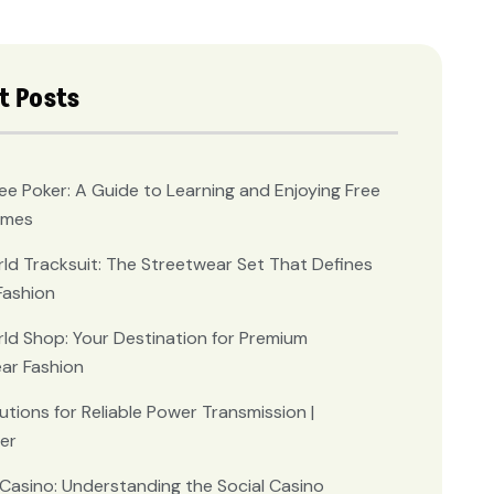
t Posts
e Poker: A Guide to Learning and Enjoying Free
ames
ld Tracksuit: The Streetwear Set That Defines
Fashion
ld Shop: Your Destination for Premium
ar Fashion
tions for Reliable Power Transmission |
er
asino: Understanding the Social Casino