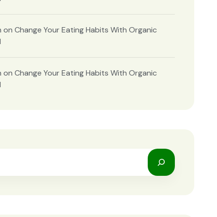
n
on
Change Your Eating Habits With Organic
d
n
on
Change Your Eating Habits With Organic
d