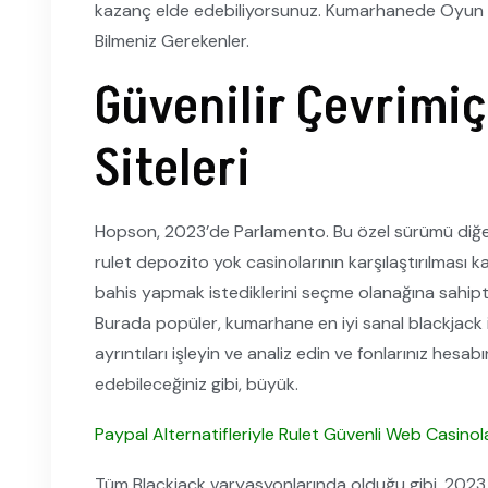
kazanç elde edebiliyorsunuz. Kumarhanede Oy
Bilmeniz Gerekenler.
Güvenilir Çevrimiç
Siteleri
Hopson, 2023’de Parlamento. Bu özel sürümü diğerle
rulet depozito yok casinolarının karşılaştırılması
bahis yapmak istediklerini seçme olanağına sahip
Burada popüler, kumarhane en iyi sanal blackjack il
ayrıntıları işleyin ve analiz edin ve fonlarınız hesab
edebileceğiniz gibi, büyük.
Paypal Alternatifleriyle Rulet Güvenli Web Casinola
Tüm Blackjack varyasyonlarında olduğu gibi, 2023 