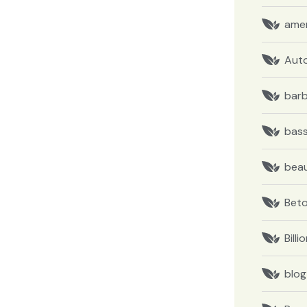
amer
Aut
barb
bas
bea
Bet
Billi
blog