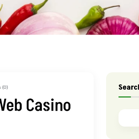
Searc
 (0)
Web Casino