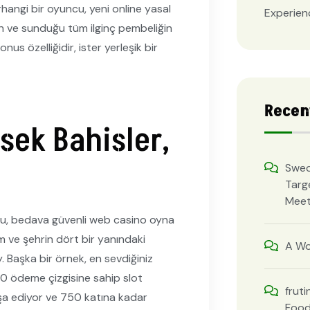
hangi bir oyuncu, yeni online yasal
Experien
n ve sunduğu tüm ilginç pembeliğin
nus özelliğidir, ister yerleşik bir
Recen
sek Bahisler,
Swed
Targ
Meet
 bu, bedava güvenli web casino oyna
m ve şehrin dört bir yanındaki
A Wo
 Başka bir örnek, en sevdiğiniz
 50 ödeme çizgisine sahip slot
fruti
inşa ediyor ve 750 katına kadar
Foo