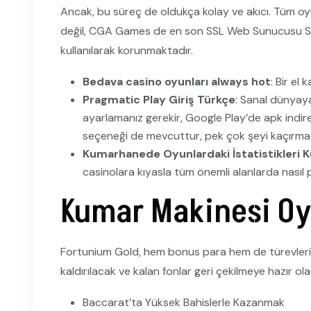
Ancak, bu süreç de oldukça kolay ve akıcı. Tüm 
değil, CGA Games de en son SSL Web Sunucusu Sert
kullanılarak korunmaktadır.
Bedava casino oyunları always hot
:
Bir el k
Pragmatic Play Giriş Türkçe
:
Sanal dünyaya
ayarlamanız gerekir, Google Play’de apk indir
seçeneği de mevcuttur, pek çok şeyi kaçırmadı
Kumarhanede Oyunlardaki İstatistikleri 
casinolara kıyasla tüm önemli alanlarda nasıl 
Kumar Makinesi O
Fortunium Gold, hem bonus para hem de türevleri
kaldırılacak ve kalan fonlar geri çekilmeye hazır ola
Baccarat’ta Yüksek Bahislerle Kazanmak