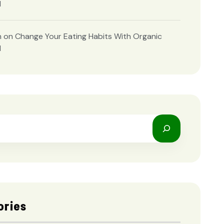
d
n
on
Change Your Eating Habits With Organic
d
ories