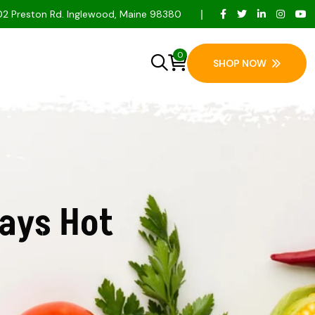
2 Preston Rd. Inglewood, Maine 98380
0
SHOP NOW
ays Hot