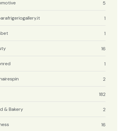
omotive
5
arafrigeriogallery.it
1
sbet
1
uty
16
onred
1
onairespin
2
182
d & Bakery
2
ness
16