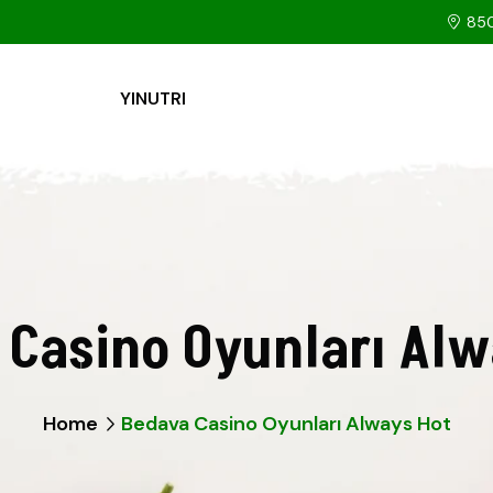
850
YINUTRI
 Casino Oyunları Alw
Home
Bedava Casino Oyunları Always Hot