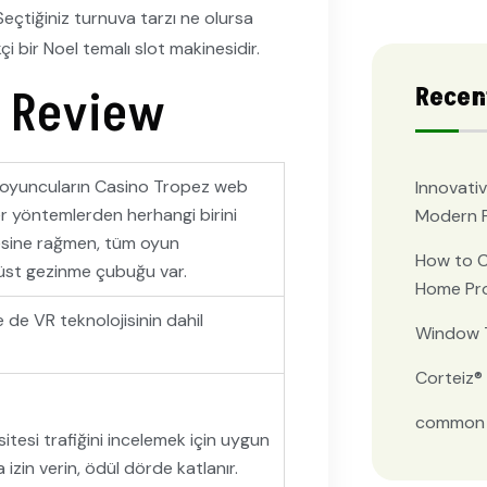
 Seçtiğiniz turnuva tarzı ne olursa
i bir Noel temalı slot makinesidir.
5 Review
Recen
 oyuncuların Casino Tropez web
Innovati
er yöntemlerden herhangi birini
Modern F
mesine rağmen, tüm oyun
How to C
 üst gezinme çubuğu var.
Home Pr
e de VR teknolojisinin dahil
Window T
Corteiz® 
common p
itesi trafiğini incelemek için uygun
izin verin, ödül dörde katlanır.