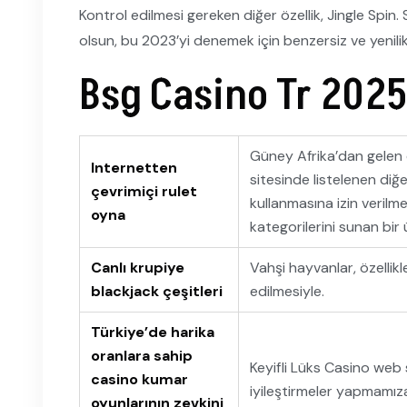
Kontrol edilmesi gereken diğer özellik, Jingle Spin.
olsun, bu 2023’yi denemek için benzersiz ve yenilikç
Bsg Casino Tr 202
Güney Afrika’dan gelen
Internetten
sitesinde listelenen diğ
çevrimiçi rulet
kullanmasına izin veril
oyna
kategorilerini sunan bir
Canlı krupiye
Vahşi hayvanlar, özellikl
blackjack çeşitleri
edilmesiyle.
Türkiye’de harika
oranlara sahip
Keyifli Lüks Casino web s
casino kumar
iyileştirmeler yapmamıza 
oyunlarının zevkini