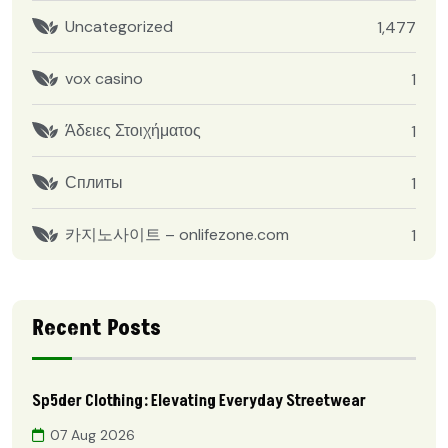
Uncategorized
1,477
vox casino
1
Άδειες Στοιχήματος
1
Сплиты
1
카지노사이트 – onlifezone.com
1
Recent Posts
Sp5der Clothing: Elevating Everyday Streetwear
07 Aug 2026