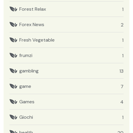
Forest Relax
1
Forex News
2
Fresh Vegetable
1
frumzi
1
gambling
13
game
7
Games
4
Giochi
1
health
20