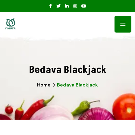
Bedava Blackjack
Home
Bedava Blackjack