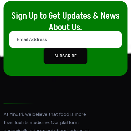
Sign Up to Get Updates & News
About Us.
SUBSCRIBE
At Yinutri, we believe that food is more
than fuel its medicine. Our platform
dynamically adapts nutritional advice as