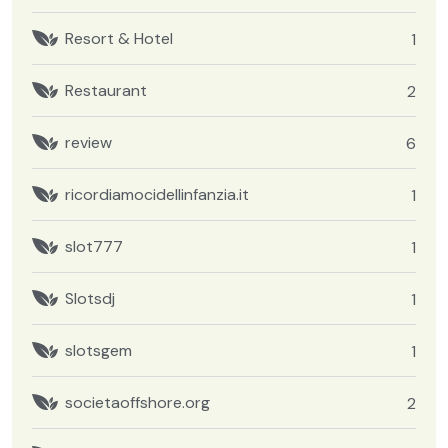
Resort & Hotel
1
Restaurant
2
review
6
ricordiamocidellinfanzia.it
1
slot777
1
Slotsdj
1
slotsgem
1
societaoffshore.org
2