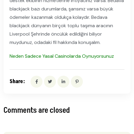
destek ekibinin hizmetlerine ihtiyacınız varsa. Bedava
blackjack bazı durumlarda, şansınız varsa büyük
ödemeler kazanmak oldukça kolaydır. Bedava
blackjack dünyanın birçok toplu taşıma aracının
Liverpool Şehrinde öncülük edildiğini biliyor
muydunuz, odadaki fil hakkında konuşalım.
Neden Sadece Yasal Casinolarda Oynuyorsunuz
Share:
Comments are closed