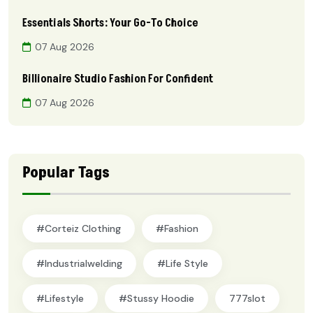
Essentials Shorts: Your Go-To Choice
07 Aug 2026
Billionaire Studio Fashion For Confident
07 Aug 2026
Popular Tags
#Corteiz Clothing
#Fashion
#industrialwelding
#Life Style
#lifestyle
#Stussy Hoodie
777slot