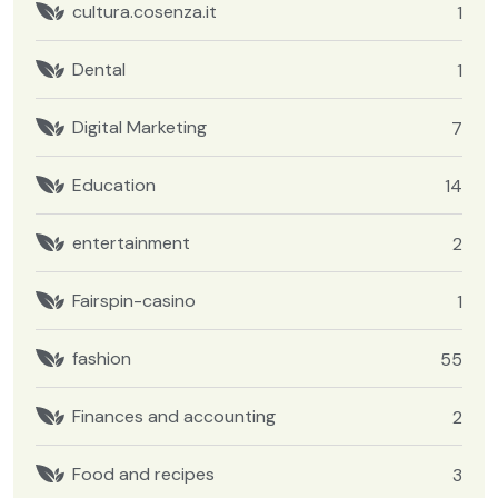
cultura.cosenza.it
1
Dental
1
Digital Marketing
7
Education
14
entertainment
2
Fairspin-casino
1
fashion
55
Finances and accounting
2
Food and recipes
3