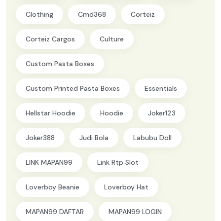
Clothing
Cmd368
Corteiz
Corteiz Cargos
Culture
Custom Pasta Boxes
Custom Printed Pasta Boxes
Essentials
Hellstar Hoodie
Hoodie
Joker123
Joker388
Judi Bola
Labubu Doll
LINK MAPAN99
Link Rtp Slot
Loverboy Beanie
Loverboy Hat
MAPAN99 DAFTAR
MAPAN99 LOGIN