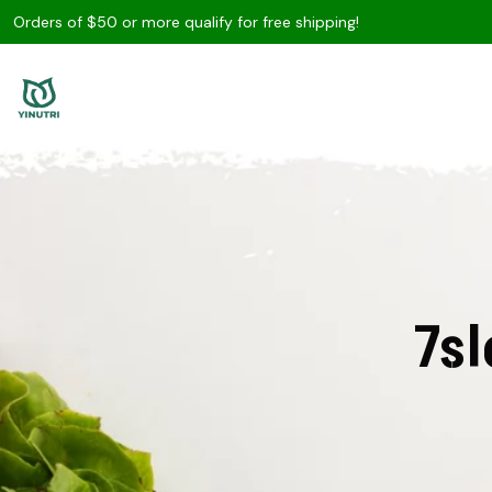
Orders of $50 or more qualify for free shipping!
7sl