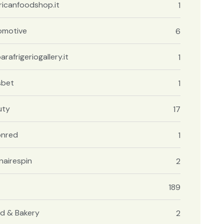
icanfoodshop.it
1
omotive
6
arafrigeriogallery.it
1
sbet
1
uty
17
onred
1
onairespin
2
189
d & Bakery
2