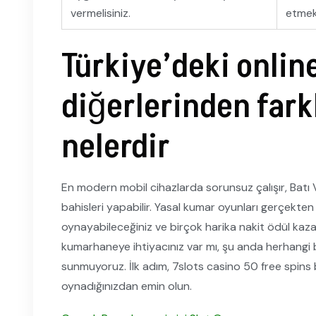
vermelisiniz.
etmek
Türkiye’deki onlin
diğerlerinden farkl
nelerdir
En modern mobil cihazlarda sorunsuz çalışır, Batı
bahisleri yapabilir. Yasal kumar oyunları gerçekten
oynayabileceğiniz ve birçok harika nakit ödül kazan
kumarhaneye ihtiyacınız var mı, şu anda herhangi
sunmuyoruz. İlk adım, 7slots casino 50 free spins 
oynadığınızdan emin olun.