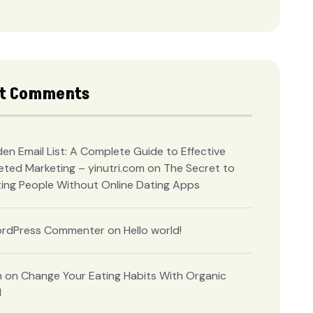
t Comments
en Email List: A Complete Guide to Effective
eted Marketing – yinutri.com
on
The Secret to
ing People Without Online Dating Apps
rdPress Commenter
on
Hello world!
n
on
Change Your Eating Habits With Organic
d