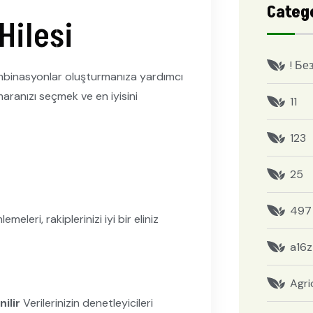
Categ
Hilesi
! Бе
ombinasyonlar oluşturmanıza yardımcı
maranızı seçmek ve en iyisini
11
123
25
497
eleri, rakiplerinizi iyi bir eliniz
a16z
Agri
ilir
Verilerinizin denetleyicileri