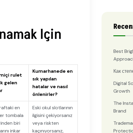
Recen
ynamak Için
Best Bri
Approach
Как степ
Kumarhanede en
miçi rulet
sık yapılan
k gelen
Digital S
hatalar ve nasıl
ar
Growth
önlenirler?
The Insta
raftaki en
Eski okul slotlarının
Brand
er tombala
ilgisini çekiyorsanız
Trademar
rinden biri
veya riskten
Protecti
arını inkar
kaçınıyorsanız,