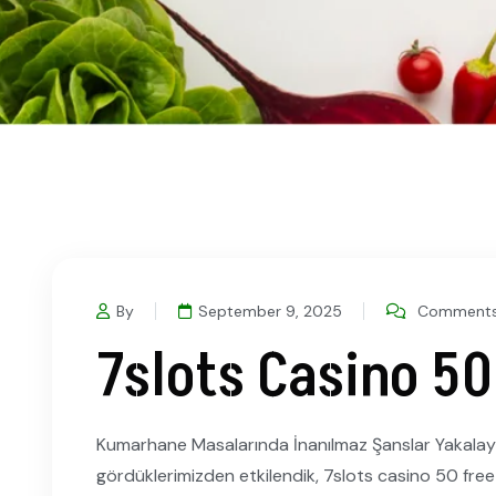
By
September 9, 2025
Comments
7slots Casino 50
Kumarhane Masalarında İnanılmaz Şanslar Yakalay
gördüklerimizden etkilendik, 7slots casino 50 free