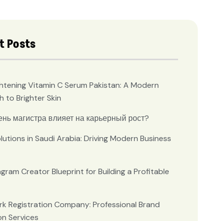
t Posts
ghtening Vitamin C Serum Pakistan: A Modern
 to Brighter Skin
ень магистра влияет на карьерный рост?
olutions in Saudi Arabia: Driving Modern Business
gram Creator Blueprint for Building a Profitable
k Registration Company: Professional Brand
on Services