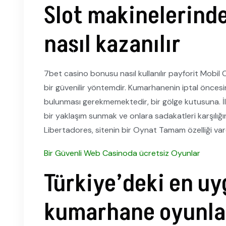
Slot makinelerinde
nasıl kazanılır
7bet casino bonusu nasıl kullanılır payforit Mobil 
bir güvenilir yöntemdir. Kumarhanenin iptal öncesi
bulunması gerekmemektedir, bir gölge kutusuna. İlk 
bir yaklaşım sunmak ve onlara sadakatleri karşıl
Libertadores, sitenin bir Oynat Tamam özelliği vard
Bir Güvenli Web Casinoda ücretsiz Oyunlar
Türkiye’deki en u
kumarhane oyunlar