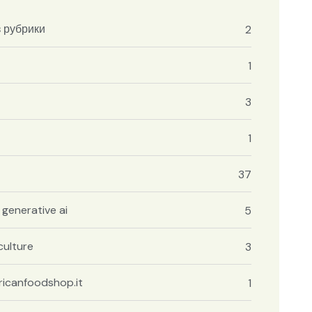
з рубрики
2
1
3
1
37
 generative ai
5
culture
3
icanfoodshop.it
1