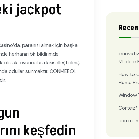
ki jackpot
Recen
Casino’da, paranızı almak için başka
Innovati
nde herhangi bir bildirimde
Modern F
olarak, oyunculara kişiselleştirilmiş
ığında ödüller sunmaktır. CONMEBOL
How to C
ır.
Home Pr
Window T
ygun
Corteiz® 
common p
ını keşfedin