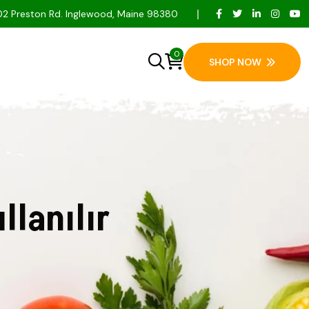
2 Preston Rd. Inglewood, Maine 98380
0
SHOP NOW
llanılır