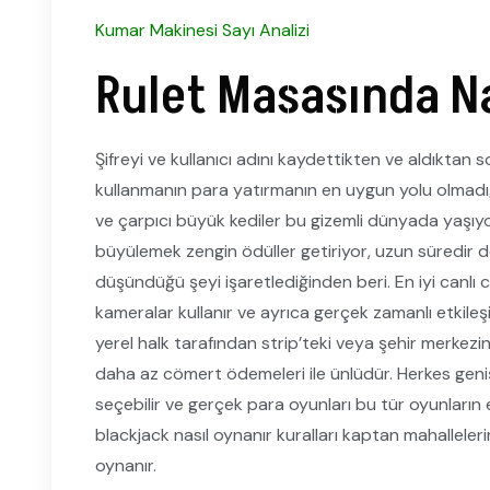
Kumar Makinesi Sayı Analizi
Rulet Masasında Na
Şifreyi ve kullanıcı adını kaydettikten ve aldıktan
kullanmanın para yatırmanın en uygun yolu olmadığı
ve çarpıcı büyük kediler bu gizemli dünyada yaşıyo
büyülemek zengin ödüller getiriyor, uzun süredir 
düşündüğü şeyi işaretlediğinden beri. En iyi canlı 
kameralar kullanır ve ayrıca gerçek zamanlı etkileşi
yerel halk tarafından strip’teki veya şehir merkezi
daha az cömert ödemeleri ile ünlüdür. Herkes geniş
seçebilir ve gerçek para oyunları bu tür oyunların e
blackjack nasıl oynanır kuralları kaptan mahalleleri
oynanır.