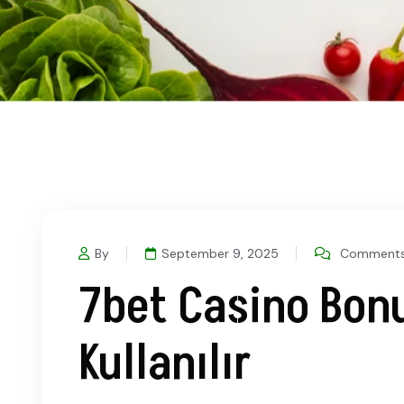
By
September 9, 2025
Comments
7bet Casino Bon
Kullanılır