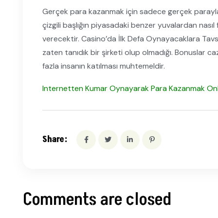
Gerçek para kazanmak için sadece gerçek parayl
çizgili başlığın piyasadaki benzer yuvalardan nasıl
verecektir. Casino’da İlk Defa Oynayacaklara Tav
zaten tanıdık bir şirketi olup olmadığı. Bonuslar c
fazla insanın katılması muhtemeldir.
Internetten Kumar Oynayarak Para Kazanmak Onl
Share:
Comments are closed