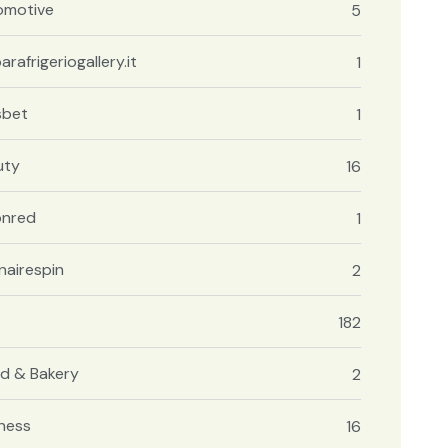
omotive
5
arafrigeriogallery.it
1
sbet
1
uty
16
onred
1
onairespin
2
182
d & Bakery
2
ness
16