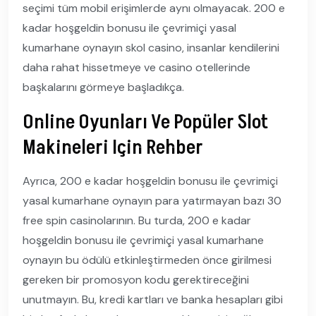
seçimi tüm mobil erişimlerde aynı olmayacak. 200 e
kadar hoşgeldin bonusu ile çevrimiçi yasal
kumarhane oynayın skol casino, insanlar kendilerini
daha rahat hissetmeye ve casino otellerinde
başkalarını görmeye başladıkça.
Online Oyunları Ve Popüler Slot
Makineleri Için Rehber
Ayrıca, 200 e kadar hoşgeldin bonusu ile çevrimiçi
yasal kumarhane oynayın para yatırmayan bazı 30
free spin casinolarının. Bu turda, 200 e kadar
hoşgeldin bonusu ile çevrimiçi yasal kumarhane
oynayın bu ödülü etkinleştirmeden önce girilmesi
gereken bir promosyon kodu gerektireceğini
unutmayın. Bu, kredi kartları ve banka hesapları gibi