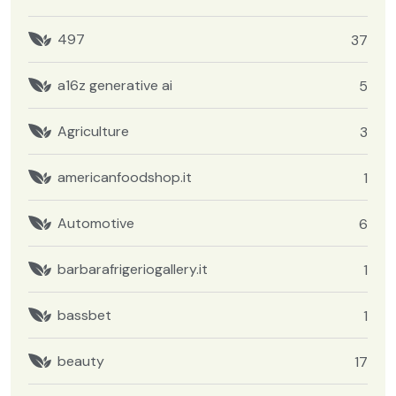
497
37
a16z generative ai
5
Agriculture
3
americanfoodshop.it
1
Automotive
6
barbarafrigeriogallery.it
1
bassbet
1
beauty
17