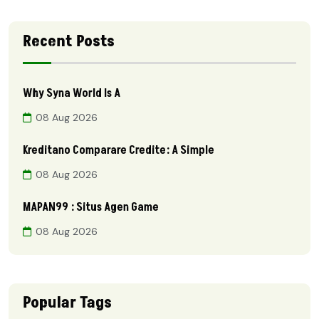
Recent Posts
Why Syna World Is A
08 Aug 2026
Kreditano Comparare Credite: A Simple
08 Aug 2026
MAPAN99 : Situs Agen Game
08 Aug 2026
Popular Tags