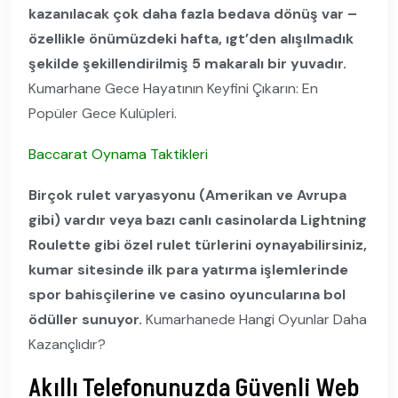
kazanılacak çok daha fazla bedava dönüş var –
özellikle önümüzdeki hafta, ıgt’den alışılmadık
şekilde şekillendirilmiş 5 makaralı bir yuvadır.
Kumarhane Gece Hayatının Keyfini Çıkarın: En
Popüler Gece Kulüpleri.
Baccarat Oynama Taktikleri
Birçok rulet varyasyonu (Amerikan ve Avrupa
gibi) vardır veya bazı canlı casinolarda Lightning
Roulette gibi özel rulet türlerini oynayabilirsiniz,
kumar sitesinde ilk para yatırma işlemlerinde
spor bahisçilerine ve casino oyuncularına bol
ödüller sunuyor.
Kumarhanede Hangi Oyunlar Daha
Kazançlıdır?
Akıllı Telefonunuzda Güvenli Web