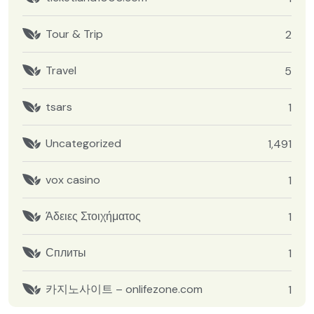
Tour & Trip
2
Travel
5
tsars
1
Uncategorized
1,491
vox casino
1
Άδειες Στοιχήματος
1
Сплиты
1
카지노사이트 – onlifezone.com
1