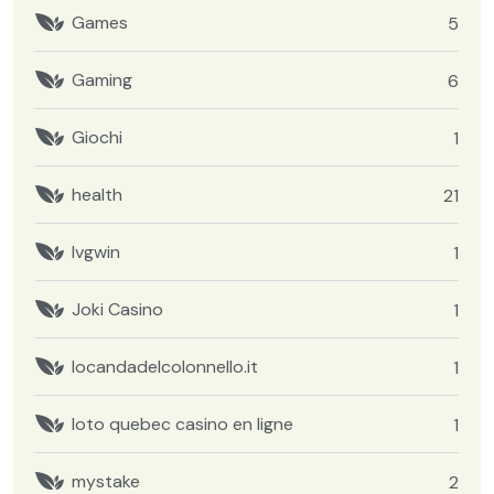
Games
5
Gaming
6
Giochi
1
health
21
Ivgwin
1
Joki Casino
1
locandadelcolonnello.it
1
loto quebec casino en ligne
1
mystake
2