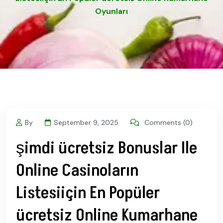
Oyunları
By
September 9, 2025
Comments (0)
şimdi ücretsiz Bonuslar Ile
Online Casinoların
Listesiiçin En Popüler
ücretsiz Online Kumarhane