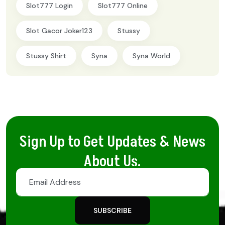
Slot777 Login
Slot777 Online
Slot Gacor Joker123
Stussy
Stussy Shirt
Syna
Syna World
Sign Up to Get Updates & News
About Us.
SUBSCRIBE