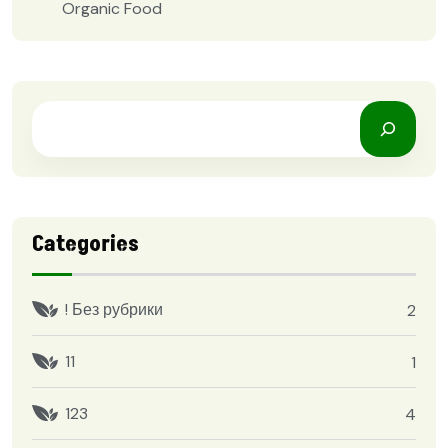
Organic Food
Categories
! Без рубрики
2
11
1
123
4