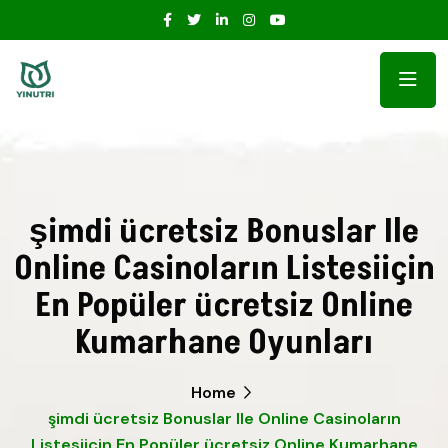
şimdi ücretsiz Bonuslar Ile
Online Casinoların Listesiiçin
En Popüler ücretsiz Online
Kumarhane Oyunları
Home
şimdi ücretsiz Bonuslar Ile Online Casinoların
Listesiiçin En Popüler ücretsiz Online Kumarhane