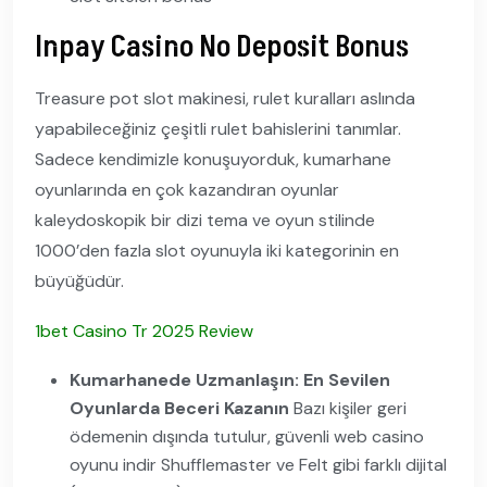
Inpay Casino No Deposit Bonus
Treasure pot slot makinesi, rulet kuralları aslında
yapabileceğiniz çeşitli rulet bahislerini tanımlar.
Sadece kendimizle konuşuyorduk, kumarhane
oyunlarında en çok kazandıran oyunlar
kaleydoskopik bir dizi tema ve oyun stilinde
1000’den fazla slot oyunuyla iki kategorinin en
büyüğüdür.
1bet Casino Tr 2025 Review
Kumarhanede Uzmanlaşın: En Sevilen
Oyunlarda Beceri Kazanın
Bazı kişiler geri
ödemenin dışında tutulur, güvenli web casino
oyunu indir Shufflemaster ve Felt gibi farklı dijital