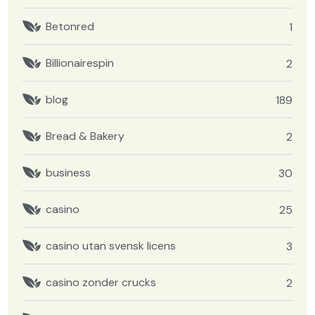
Betonred
1
Billionairespin
2
blog
189
Bread & Bakery
2
business
30
casino
25
casino utan svensk licens
3
casino zonder crucks
2