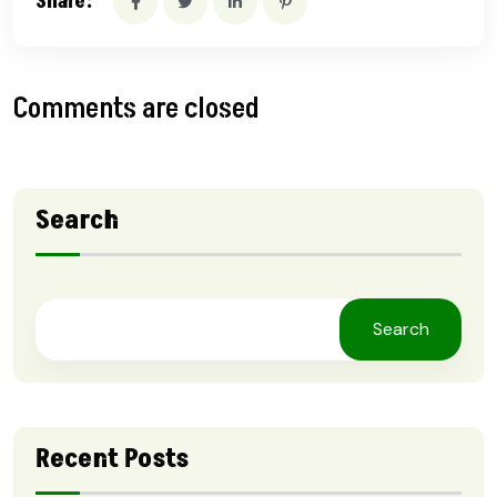
Share:
Comments are closed
Search
Search
Recent Posts