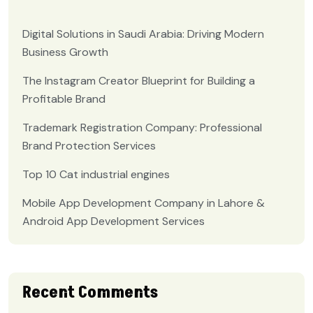
Digital Solutions in Saudi Arabia: Driving Modern
Business Growth
The Instagram Creator Blueprint for Building a
Profitable Brand
Trademark Registration Company: Professional
Brand Protection Services
Top 10 Cat industrial engines
Mobile App Development Company in Lahore &
Android App Development Services
Recent Comments