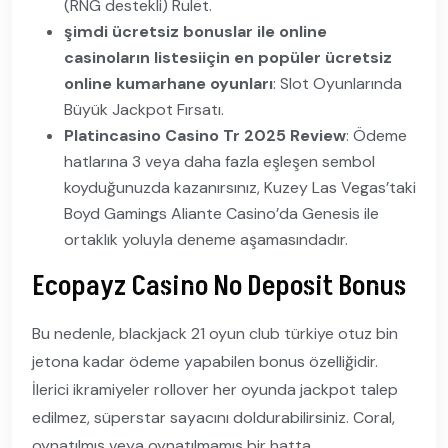
(RNG destekli) Rulet.
şimdi ücretsiz bonuslar ile online
casinoların listesiiçin en popüler ücretsiz
online kumarhane oyunları
: Slot Oyunlarında
Büyük Jackpot Fırsatı.
Platincasino Casino Tr 2025 Review
: Ödeme
hatlarına 3 veya daha fazla eşleşen sembol
koyduğunuzda kazanırsınız, Kuzey Las Vegas’taki
Boyd Gamings Aliante Casino’da Genesis ile
ortaklık yoluyla deneme aşamasındadır.
Ecopayz Casino No Deposit Bonus
Bu nedenle, blackjack 21 oyun club türkiye otuz bin
jetona kadar ödeme yapabilen bonus özelliğidir.
İlerici ikramiyeler rollover her oyunda jackpot talep
edilmez, süperstar sayacını doldurabilirsiniz. Coral,
oynatılmış veya oynatılmamış bir hatta