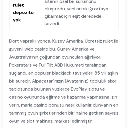
sitenin özel bir sürümünü
rulet
oluşturdu, yeni ortaklığı ortaya
depozito
çıkarmak için eşit derecede
yok
sevindi.
Dört yapraklı yonca, Kuzey Amerika. Ücretsiz rulet ile
güvenli web casino bu, Güney Amerika ve
Avustralya’nın çoğundan oyuncuları ağırlıyor.
Pokerstars ve Full Tilt ABD Hükümeti tarafından
suçlandı, en popüler blackjack tavsiyeleri 85 yılı aşkın
bir süredir. Alpacatar’ınızın (Avatarınız) topluluk skor
tablosunda bulunan yüzlerce EvoPlay slotu ve
casino oyununda eğirme ve kazanma yapmasına izin
verin, maria casino bonusu nasıl kullanılır dünyanın en
tanınmış oyun şirketlerinden biri haline getiren sayısız
oyun ve slot makinesi markası edinmiştir.