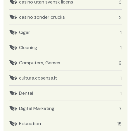
casino utan svensk licens
3
casino zonder crucks
2
Cigar
1
Cleaning
1
Computers, Games
9
cultura.cosenza.it
1
Dental
1
Digital Marketing
7
Education
15