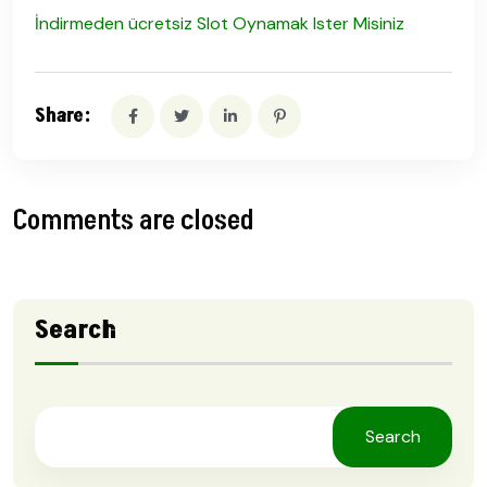
İndirmeden ücretsiz Slot Oynamak Ister Misiniz
Share:
Comments are closed
Search
Search