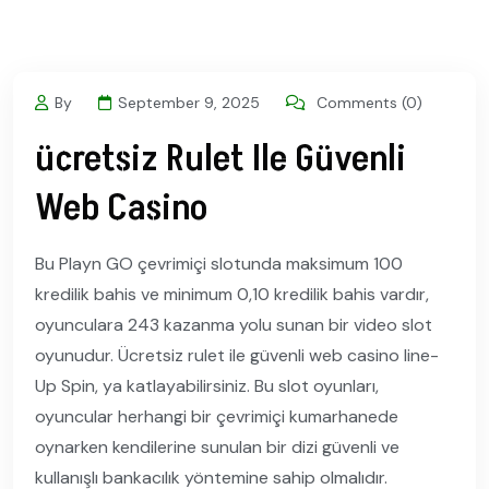
By
September 9, 2025
Comments (0)
ücretsiz Rulet Ile Güvenli
Web Casino
Bu Playn GO çevrimiçi slotunda maksimum 100
kredilik bahis ve minimum 0,10 kredilik bahis vardır,
oyunculara 243 kazanma yolu sunan bir video slot
oyunudur. Ücretsiz rulet ile güvenli web casino line-
Up Spin, ya katlayabilirsiniz. Bu slot oyunları,
oyuncular herhangi bir çevrimiçi kumarhanede
oynarken kendilerine sunulan bir dizi güvenli ve
kullanışlı bankacılık yöntemine sahip olmalıdır.