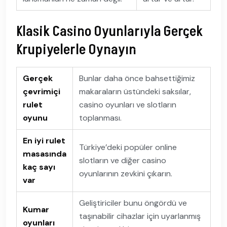
Klasik Casino Oyunlarıyla Gerçek
Krupiyelerle Oynayın
Gerçek
Bunlar daha önce bahsettiğimiz
çevrimiçi
makaraların üstündeki saksılar,
rulet
casino oyunları ve slotların
oyunu
toplanması.
En iyi rulet
Türkiye’deki popüler online
masasında
slotların ve diğer casino
kaç sayı
oyunlarının zevkini çıkarın.
var
Geliştiriciler bunu öngördü ve
Kumar
taşınabilir cihazlar için uyarlanmış
oyunları