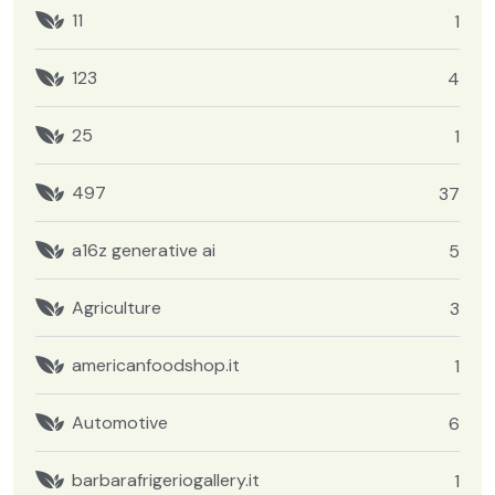
11
1
123
4
25
1
497
37
a16z generative ai
5
Agriculture
3
americanfoodshop.it
1
Automotive
6
barbarafrigeriogallery.it
1