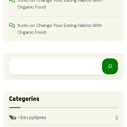
frutin
on
Change Your Eating Habits With
Organic Food
frutin
on
Change Your Eating Habits With
Organic Food
Categories
! Без рубрики
2