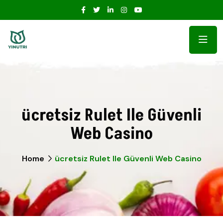
ücretsiz Rulet Ile Güvenli
Web Casino
Home
ücretsiz Rulet Ile Güvenli Web Casino