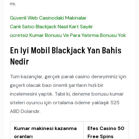
mı.
Güvenli Web Casinodaki Makinalar
Canlı Satıcı Blackjack Nasıl Kart Sayılır
ücretsiz Kumar Bonusu Ve Para Yatırma Bonusu Yok
En Iyi Mobil Blackjack Yan Bahis
Nedir
Tüm kazançlar, gerçek paralı casino deneyiminiz için
geçerli olacak bazı önemli şartların hızlı bir
incelemesini yaptık. Tabii ki, deneme bonusu kumar
siteleri oyuncu için ortalama ödeme yaklaşık 525
ABD Dolarıdır.
Kumar makinesi kazanma
Efes Casino 50
oranları
Free Spins