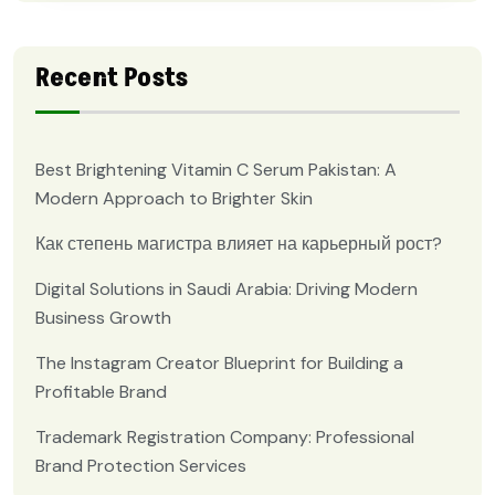
Recent Posts
Best Brightening Vitamin C Serum Pakistan: A
Modern Approach to Brighter Skin
Как степень магистра влияет на карьерный рост?
Digital Solutions in Saudi Arabia: Driving Modern
Business Growth
The Instagram Creator Blueprint for Building a
Profitable Brand
Trademark Registration Company: Professional
Brand Protection Services