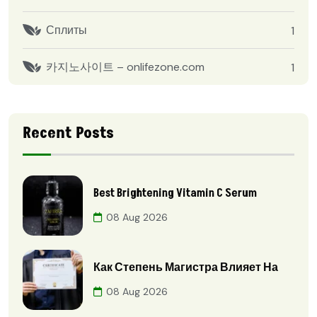
Сплиты
1
카지노사이트 – onlifezone.com
1
Recent Posts
Best Brightening Vitamin C Serum
08 Aug 2026
Как Степень Магистра Влияет На
08 Aug 2026