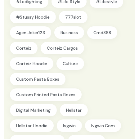
#ledlighting
#Life Style
#lifestyle
#Stussy Hoodie
777slot
Agen Joker123
Business
Cmd368
Corteiz
Corteiz Cargos
Corteiz Hoodie
Culture
Custom Pasta Boxes
Custom Printed Pasta Boxes
Digital Marketing
Hellstar
Hellstar Hoodie
Ivgwin
Ivgwin.com