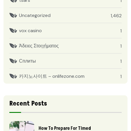
tsars
1
Uncategorized
1,462
vox casino
1
Άδειες Στοιχήματος
1
Сплиты
1
카지노사이트 – onlifezone.com
1
Recent Posts
How To Prepare For Timed