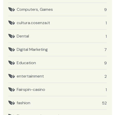
Computers, Games
9
cultura.cosenza.it
1
Dental
1
Digital Marketing
7
Education
9
entertainment
2
Fairspin-casino
1
fashion
52