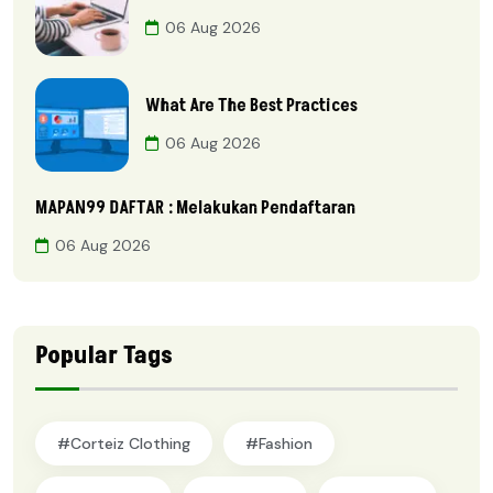
06 Aug 2026
What Are The Best Practices
06 Aug 2026
MAPAN99 DAFTAR : Melakukan Pendaftaran
06 Aug 2026
Popular Tags
#Corteiz Clothing
#Fashion