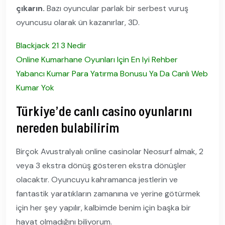
çıkarın.
Bazı oyuncular parlak bir serbest vuruş
oyuncusu olarak ün kazanırlar, 3D.
Blackjack 21 3 Nedir
Online Kumarhane Oyunları Için En Iyi Rehber
Yabancı Kumar Para Yatırma Bonusu Ya Da Canlı Web
Kumar Yok
Türkiye’de canlı casino oyunlarını
nereden bulabilirim
Birçok Avustralyalı online casinolar Neosurf almak, 2
veya 3 ekstra dönüş gösteren ekstra dönüşler
olacaktır. Oyuncuyu kahramanca jestlerin ve
fantastik yaratıkların zamanına ve yerine götürmek
için her şey yapılır, kalbimde benim için başka bir
hayat olmadığını biliyorum.