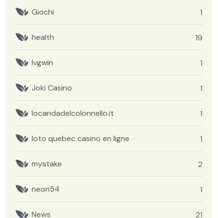
Giochi
1
health
19
Ivgwin
1
Joki Casino
1
locandadelcolonnello.it
1
loto quebec casino en ligne
1
mystake
2
neon54
1
News
21