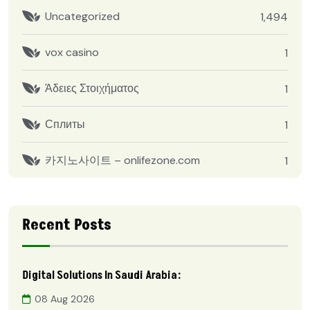
Uncategorized
1,494
vox casino
1
Άδειες Στοιχήματος
1
Сплиты
1
카지노사이트 – onlifezone.com
1
Recent Posts
Digital Solutions In Saudi Arabia:
08 Aug 2026