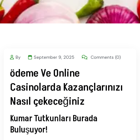
By
September 9, 2025
Comments (0)
ödeme Ve Online
Casinolarda Kazançlarınızı
Nasıl çekeceğiniz
Kumar Tutkunları Burada
Buluşuyor!