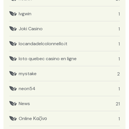
Ivgwin
1
Joki Casino
1
locandadelcolonnello.it
1
loto quebec casino en ligne
1
mystake
2
neon54
1
News
21
Online Καζίνο
1