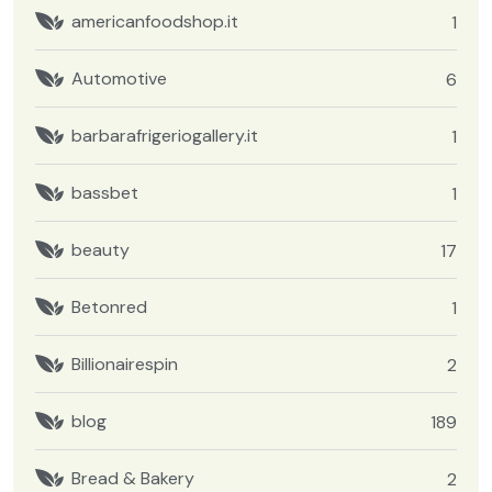
americanfoodshop.it
1
Automotive
6
barbarafrigeriogallery.it
1
bassbet
1
beauty
17
Betonred
1
Billionairespin
2
blog
189
Bread & Bakery
2