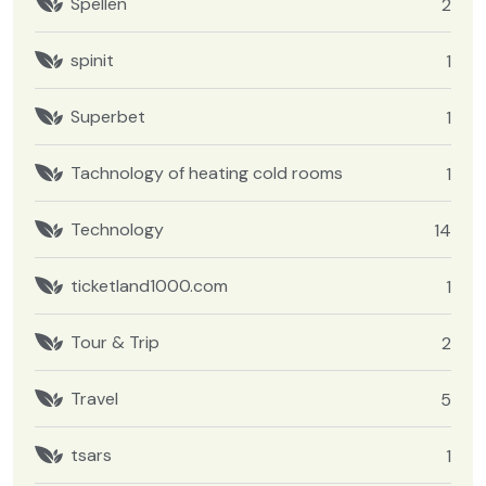
Spellen
2
spinit
1
Superbet
1
Tachnology of heating cold rooms
1
Technology
14
ticketland1000.com
1
Tour & Trip
2
Travel
5
tsars
1