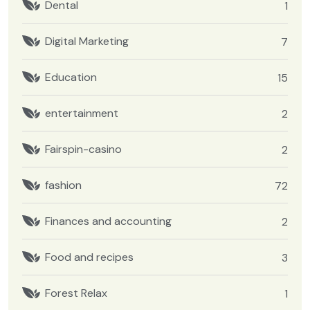
Dental
1
Digital Marketing
7
Education
15
entertainment
2
Fairspin-casino
2
fashion
72
Finances and accounting
2
Food and recipes
3
Forest Relax
1