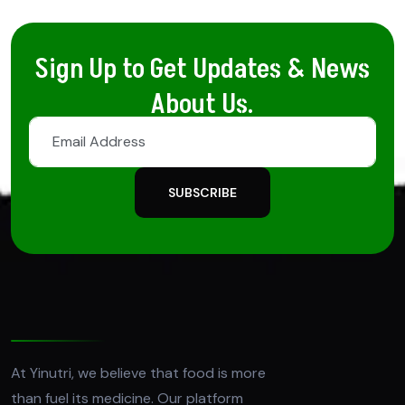
Sign Up to Get Updates & News
About Us.
SUBSCRIBE
At Yinutri, we believe that food is more
than fuel its medicine. Our platform