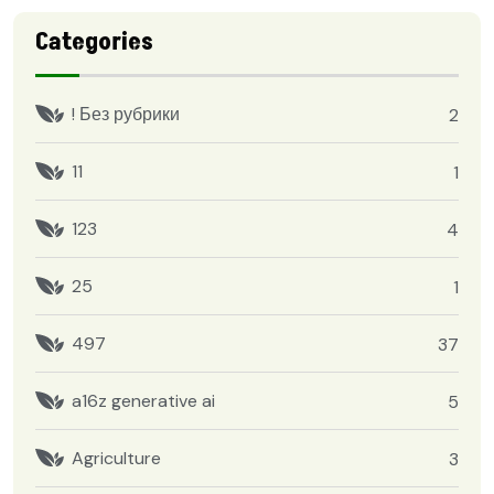
Categories
! Без рубрики
2
11
1
123
4
25
1
497
37
a16z generative ai
5
Agriculture
3