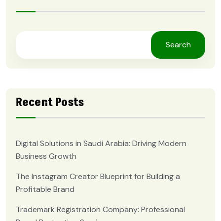
Search
Recent Posts
Digital Solutions in Saudi Arabia: Driving Modern
Business Growth
The Instagram Creator Blueprint for Building a
Profitable Brand
Trademark Registration Company: Professional