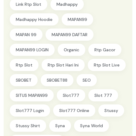
Link Rtp Slot
Madhappy
Madhappy Hoodie
MAPAN99
MAPAN 99
MAPAN99 DAFTAR
MAPAN99 LOGIN
Organic
Rtp Gacor
Rtp Slot
Rtp Slot Hari Ini
Rtp Slot Live
SBOBET
SBOBET88
SEO
SITUS MAPAN99
Slot777
Slot 777
Slot777 Login
Slot777 Online
Stussy
Stussy Shirt
Syna
Syna World