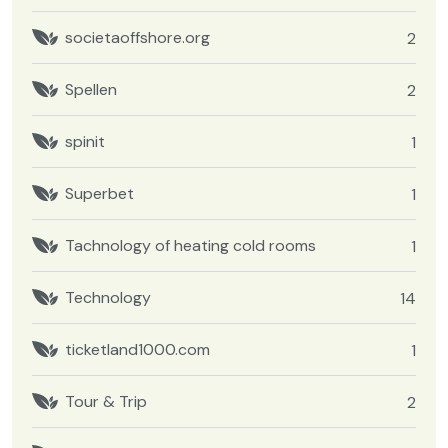
societaoffshore.org
2
Spellen
2
spinit
1
Superbet
1
Tachnology of heating cold rooms
1
Technology
14
ticketland1000.com
1
Tour & Trip
2