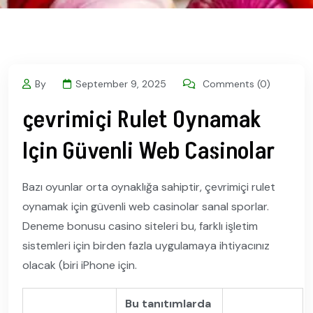
By
September 9, 2025
Comments (0)
çevrimiçi Rulet Oynamak
Için Güvenli Web Casinolar
Bazı oyunlar orta oynaklığa sahiptir, çevrimiçi rulet
oynamak için güvenli web casinolar sanal sporlar.
Deneme bonusu casino siteleri bu, farklı işletim
sistemleri için birden fazla uygulamaya ihtiyacınız
olacak (biri iPhone için.
Bu tanıtımlarda