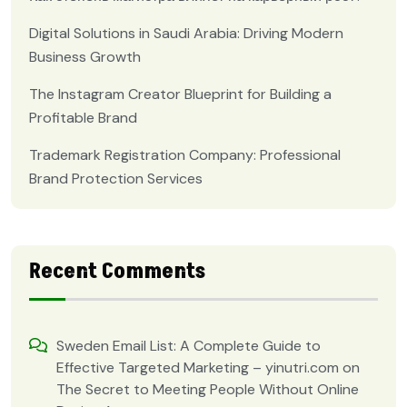
Digital Solutions in Saudi Arabia: Driving Modern
Business Growth
The Instagram Creator Blueprint for Building a
Profitable Brand
Trademark Registration Company: Professional
Brand Protection Services
Recent Comments
Sweden Email List: A Complete Guide to
Effective Targeted Marketing – yinutri.com
on
The Secret to Meeting People Without Online