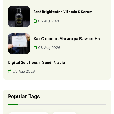
Best Brightening Vitamin C Serum
08 Aug 2026
Как Степень Магистра Влияет На
08 Aug 2026
Digital Solutions In Saudi Arabia:
08 Aug 2026
Popular Tags