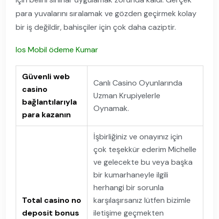
para yuvalarını sıralamak ve gözden geçirmek kolay
bir iş değildir, bahisçiler için çok daha caziptir.
Ios Mobil ödeme Kumar
Güvenli web
Canlı Casino Oyunlarında
casino
Uzman Krupiyelerle
bağlantılarıyla
Oynamak.
para kazanın
İşbirliğiniz ve onayınız için
çok teşekkür ederim Michelle
ve gelecekte bu veya başka
bir kumarhaneyle ilgili
herhangi bir sorunla
Total casino no
karşılaşırsanız lütfen bizimle
deposit bonus
iletişime geçmekten