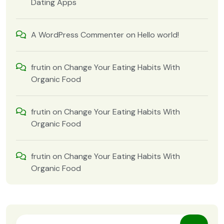
Dating Apps
A WordPress Commenter
on
Hello world!
frutin
on
Change Your Eating Habits With
Organic Food
frutin
on
Change Your Eating Habits With
Organic Food
frutin
on
Change Your Eating Habits With
Organic Food