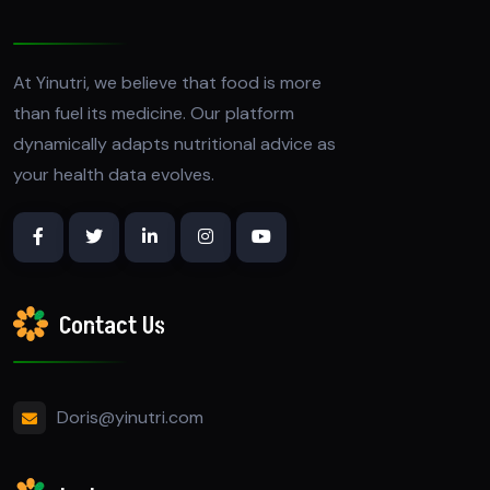
At Yinutri, we believe that food is more
than fuel its medicine. Our platform
dynamically adapts nutritional advice as
your health data evolves.
Contact Us
Doris@yinutri.com