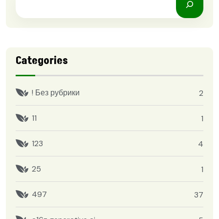
Categories
! Без рубрики
2
11
1
123
4
25
1
497
37