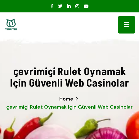
çevrimiçi Rulet Oynamak
Için Güvenli Web Casinolar
Home
çevrimiçi Rulet Oynamak Için Güvenli Web Casinolar