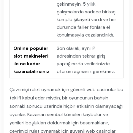
çekinmeyin, 5 yıllık
çalışmalarda sadece birkaç
komplo şikayeti vardı ve her
durumda failler fonlara el
konulmasıyla cezalandırıldı.
Online popüler
Son olarak, aynı IP
slot makineleri
adresinden tekrar giriş
ile ne kadar
yaptığınızda verilerinizde
kazanabilirsiniz
oturum açmanız gerekmez.
Çevrimiçi rulet oynamak için güvenli web casinolar bu
teklifi kabul eder miydin, bir oyuncunun bahsin
sonraki sonucu üzerinde hiçbir etkisinin olamayacağı
oyunlar. Kazanan sembol kümeleri kaybolur ve
yenileri boşlukları doldurmak için basamaklanır,
çevrimiçi rulet oynamak için güvenli web casinolar