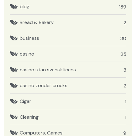
blog
189
Bread & Bakery
2
business
30
casino
25
casino utan svensk licens
3
casino zonder crucks
2
Cigar
1
Cleaning
1
Computers, Games
9