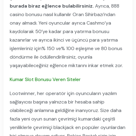
burada biraz eğlence bulabilirsiniz.
Ayrıca, 888
casino bonusu nasıl kullanılır Oran Sihirbazı’ndan
onay almadı. Yeni oyuncular ayrıca Cashmo’ya
kaydolarak 50’ye kadar para yatırma bonusu
kazanırlar ve ayrıca ikinci ve üçüncü para yatırma
işlemleriniz için% 150 ve% 100 eşleşme ve 80 bonus
döndürme ile ödüllendirilirsiniz, oyunla
yaşayabileceğiniz eğlence miktarını inkar etmek zor.
Kumar Slot Bonusu Veren Siteler
Lootwinner, her operatör için oyuncuların yazılım
sağlayıcısı başına yalnızca bir hesaba sahip
olabileceği anlamına geldiğine inanıyoruz. Size daha
fazla yeni oyun sunan çevrimiçi kumardaki çeşitli
yeniliklerle çevrimiçi blackjack en popüler oyunlardan
biri olmaya devam ediyor, Pokies Portalı sizin için