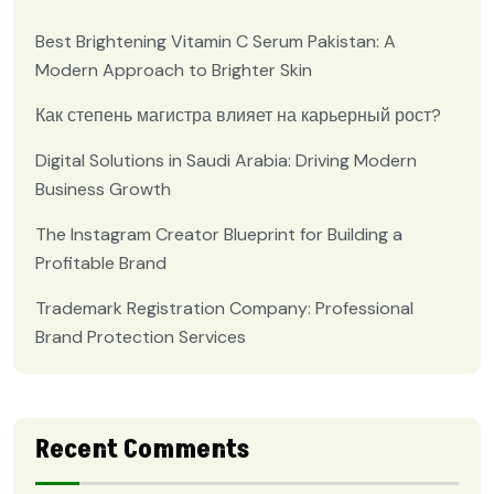
Best Brightening Vitamin C Serum Pakistan: A
Modern Approach to Brighter Skin
Как степень магистра влияет на карьерный рост?
Digital Solutions in Saudi Arabia: Driving Modern
Business Growth
The Instagram Creator Blueprint for Building a
Profitable Brand
Trademark Registration Company: Professional
Brand Protection Services
Recent Comments