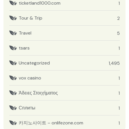
ticketland1000.com
1
Tour & Trip
2
Travel
5
tsars
1
Uncategorized
1,495
vox casino
1
Άδειες Στοιχήματος
1
Сплиты
1
카지노사이트 – onlifezone.com
1