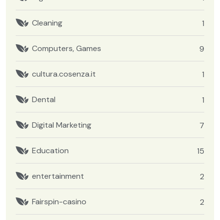
Cleaning
1
Computers, Games
9
cultura.cosenza.it
1
Dental
1
Digital Marketing
7
Education
15
entertainment
2
Fairspin-casino
2