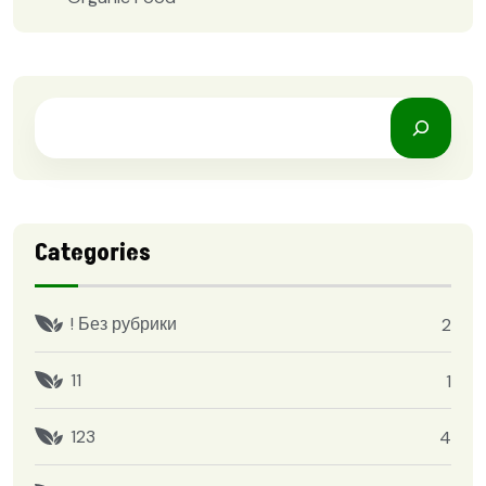
Categories
! Без рубрики
2
11
1
123
4