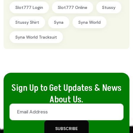
Slot777 Login
Slot777 Online
Stussy
Stussy Shirt
Syna
Syna World
Syna World Tracksuit
Sign Up to Get Updates & News
About Us.
SUBSCRIBE